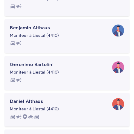
directions_car
campaign
Benjamin Althaus
Moniteur à Liestal (4410)
directions_car
campaign
Geronimo Bartolini
Moniteur à Liestal (4410)
directions_car
campaign
Daniel Althaus
Moniteur à Liestal (4410)
directions_car
campaign
health_and_safety
motorcycle
directions_car