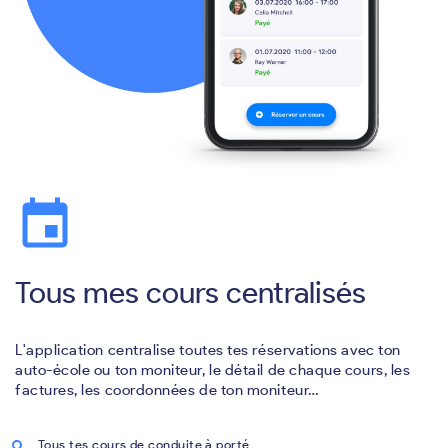
event
Tous mes cours centralisés
L'application centralise toutes tes réservations avec ton
auto-école ou ton moniteur, le détail de chaque cours, les
factures, les coordonnées de ton moniteur…
Tous tes cours de conduite à porté