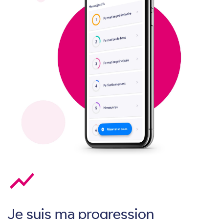
show_chart
Je suis ma progression