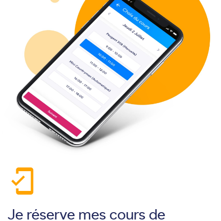
mobile_friendly
Je réserve mes cours de