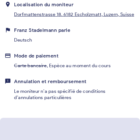
place
Localisation du moniteur
Dorfmattenstrasse 18. 6182 Escholzmatt, Luzern, Suisse
flag
Franz Stadelmann parle
Deutsch
credit_card
Mode de paiement
Carte bancaire
,
Espèce au moment du cours
feedback
Annulation et remboursement
Le moniteur n'a pas spécifié de conditions
d'annulations particulières