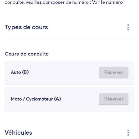
conduite, veuillez composer ce numéro :
Voir le numéro
more_vert
Types de cours
Cours de conduite
(B)
Réserver
Auto
(A)
Réserver
Moto / Cyclomoteur
more_vert
Véhicules