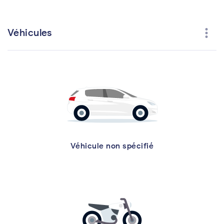
more_vert
Véhicules
Véhicule non spécifié