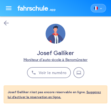
fahrschule
menu
keyboard_arrow_down
.app
arrow_back
Josef Galliker
Moniteur d'auto-école à Beromünster
phone
laptop
Voir le numéro
Josef Galliker n'est pas encore réservable en ligne.
Suggérez
lui d'activer la réservation en ligne.