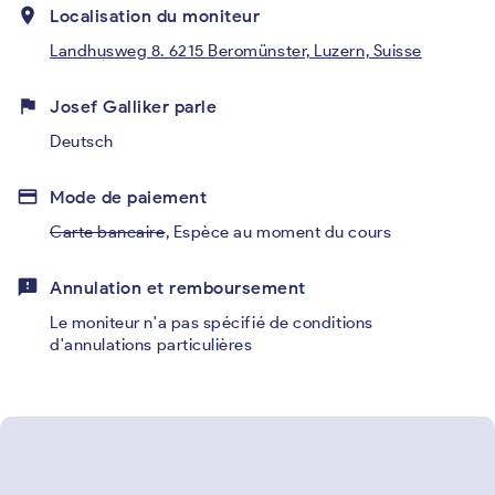
place
Localisation du moniteur
Landhusweg 8. 6215 Beromünster, Luzern, Suisse
flag
Josef Galliker parle
Deutsch
credit_card
Mode de paiement
Carte bancaire
,
Espèce au moment du cours
feedback
Annulation et remboursement
Le moniteur n'a pas spécifié de conditions
d'annulations particulières