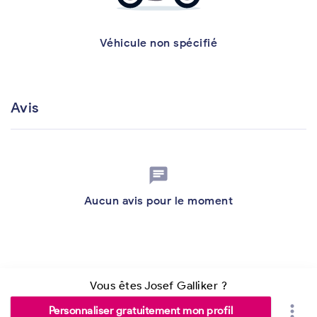
Véhicule non spécifié
Avis
chat
Aucun avis pour le moment
Vous êtes Josef Galliker ?
more_vert
Personnaliser gratuitement mon profil