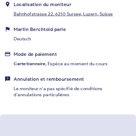
place
Localisation du moniteur
Bahnhofstrasse 22. 6210 Sursee, Luzern, Suisse
flag
Martin Berchtold parle
Deutsch
credit_card
Mode de paiement
Carte bancaire
,
Espèce au moment du cours
feedback
Annulation et remboursement
Le moniteur n'a pas spécifié de conditions
d'annulations particulières