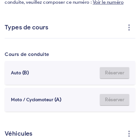
conduite, veuillez composer ce numéro :
Voir le numéro
more_vert
Types de cours
Cours de conduite
(B)
Réserver
Auto
(A)
Réserver
Moto / Cyclomoteur
more_vert
Véhicules