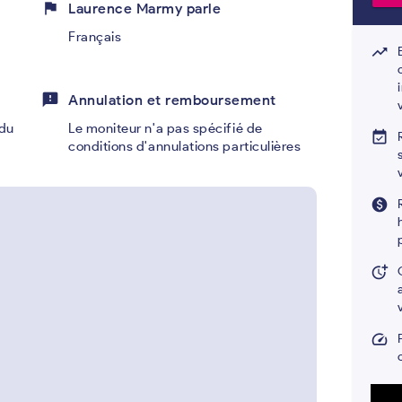
flag
Laurence Marmy parle
Français
trending_up
feedback
Annulation et remboursement
du
Le moniteur n'a pas spécifié de
event_available
conditions d'annulations particulières
paid
more_time
speed