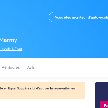
Vous êtes moniteur d'auto-écol
 Marmy
o-école à Font
Véhicules
Avis
e en ligne.
Suggérez lui d'activer la réservation en
Pe