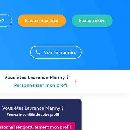
Espace moniteur
Espace élève
e ?
phone
Voir le numéro
Vous êtes Laurence Marmy ?
more_vert
Personnaliser mon profil
Vous êtes Laurence Marmy ?
Prenez le contôle de votre profil
rsonnaliser gratuitement mon profil