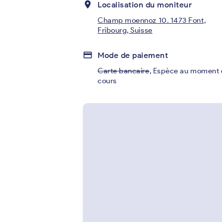
place
Localisation du moniteur
Champ moennoz 10. 1473 Font,
Fribourg, Suisse
credit_card
Mode de paiement
Carte bancaire
,
Espèce au moment 
cours